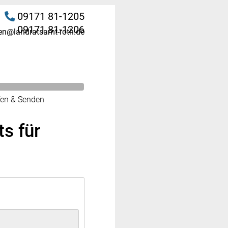
09171 81-1205
09171 81-1206
en@landratsamt-roth.de
fen & Senden
s für