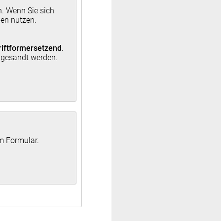
n. Wenn Sie sich
den nutzen.
riftformersetzend
.
ingesandt werden.
um Formular.